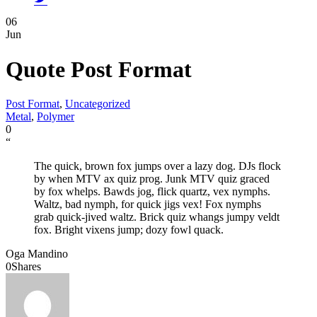
06
Jun
Quote Post Format
Post Format
,
Uncategorized
Metal
,
Polymer
0
“
The quick, brown fox jumps over a lazy dog. DJs flock
by when MTV ax quiz prog. Junk MTV quiz graced
by fox whelps. Bawds jog, flick quartz, vex nymphs.
Waltz, bad nymph, for quick jigs vex! Fox nymphs
grab quick-jived waltz. Brick quiz whangs jumpy veldt
fox. Bright vixens jump; dozy fowl quack.
Oga Mandino
0
Shares